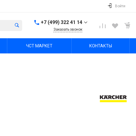
Войти
+7 (499) 322 41 14
Заказать звонок
+7 (499) 322 41 14
ЧСТ МАРКЕТ
КОНТАКТЫ
г. Тула, Октябрьская ул,
зд. 48б, этаж 5, помещ.
23,24
Пн-Пт: 8:00-17:00 Cб-Вс:
Выходной
office@chst-standart.ru
+7 499 322 41 14
г. Владимир, ул.
Куйбышева 16, оф 426-
2
Пн-Пт: 8:00-17:00 Cб-Вс:
Выходной
office@chst-standart.ru
+7 499 322 41 14